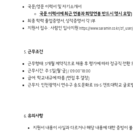
국문/영문 이력서 및 자기소개서
국문 이력서에 최근 연봉과 희망연봉 반드시 명시 요망)
최종 학력 졸업증명서, 성적증명서 각 1부
지원서 접수 : 사람인 입사지원 https://www.saramin.co.kr/zf_user/jobs
근무조건
근무형태: 3개월 계약직으로 채용 후 평가에 따라 정규직 전환 
근무시간: 주 5일(월~금) / 09:00~18:00
급여: 학교내규에 따름 (면접 후 결정)
근무지: 인천광역시 연수구 송도문화로 119-5 겐트대학교 글
유의사항
지원서 내용이 사실과 다르거나 해당 내용에 대한 증빙이 불