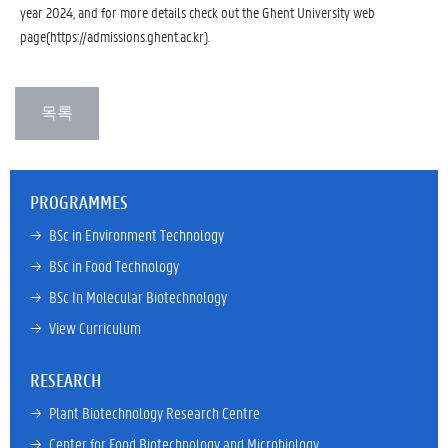
year 2024, and for more details check out the Ghent University web
page(https://admissions.ghent.ac.kr).
PROGRAMMES
→ 
BSc in Environment Technology
→ 
BSc in Food Technology
→ 
BSc In Molecular Biotechnology
→ 
View Curriculum
RESEARCH
→ 
Plant Biotechnology Research Centre
→ 
Center for Food Biotechnology and Microbiology