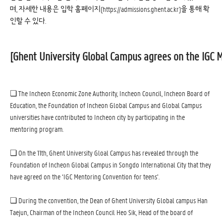
며, 자세한 내용은 입학 홈페이지(
https://admissions.ghent.ac.kr
)을 통해 확
인할 수 있다.
[Ghent University Global Campus agrees on the IGC M
❏ The Incheon Economic Zone Authority, Incheon Council, Incheon Board of
Education, the Foundation of Incheon Global Campus and Global Campus
universities have contributed to Incheon city by participating in the
mentoring program.
❏ On the 11th, Ghent University Gloal Campus has revealed through the
Foundation of Incheon Global Campus in Songdo International City that they
have agreed on the ‘IGC Mentoring Convention for teens’.
❏ During the convention, the Dean of Ghent University Global campus Han
Taejun, Chairman of the Incheon Council Heo Sik, Head of the board of