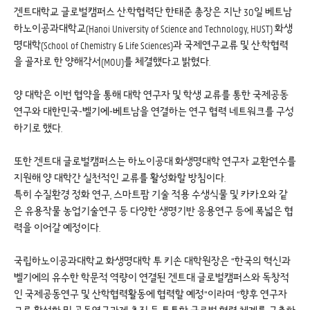
겐트대학교 글로벌캠퍼스 산·학협력단 한태준 총장은 지난 30일 베트남
하노이공과대학교(Hanoi University of Science and Technology, HUST) 화생
명대학(School of Chemistry & Life Sciences)과 국제연구교류 및 산·학협력
을 골자로 한 양해각서(MOU)를 체결했다고 밝혔다.
양 대학은 이번 협약을 통해 대학 연구자 및 학생 교류를 통한 국제공동
연구와 대한민국-벨기에-베트남을 연결하는 연구 협력 네트워크를 구성
하기로 했다.
또한 겐트대 글로벌캠퍼스는 하노이공대 화생명대학 연구자 교환연수를
지원해 양 대학간 실천적인 교류를 활성화할 방침이다.
특히 수질환경 정화 연구, 스마트팜 기술 적용 수생식물 및 카카오와 같
은 유용작물 농업기술연구 등 다양한 생명기반 응용연구 등에 폭넓은 협
력을 이어갈 예정이다.
국립하노이공과대학교 화생명대학 투 키손 대학원장은 “한국의 혁신과
벨기에의 유수한 학문적 역량이 연결된 겐트대 글로벌캠퍼스와 독창적
인 국제공동연구 및 산학협력활동에 협력할 예정”이라며 “향후 연구자