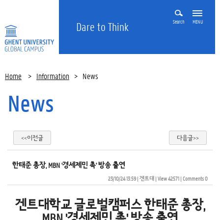
Search
MENU
Dare to Think
Home
>
Information
>
News
News
<<이전글
다음글>>
한태준 총장, MBN '경세제민 촉' 방송 출연
23/10/24 13:59
| 
겐트대
| 
View 42571
| 
Comments 0
겐트대학교 글로벌캠퍼스 한태준 총장,
MBN '경세제민 촉' 방송 출연