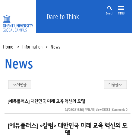
Search
MENU
Dare to Think
Home
>
Information
>
News
News
<<이전글
다음글>>
[에듀플러스] 대한민국 미래 교육 혁신의 모델
24/02/22 16:36
| 
겐트대
| 
View 36383
| 
Comments 0
[에듀플러스] <칼럼> 대한민국 미래 교육 혁신의 모
델