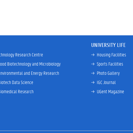
UNIVERSITY LIFE
chnology Research Centre
→ 
Housing Facilities
Food Biotechnology and Microbiology
→ 
Sports Facilities
Environmental and Energy Research
→ 
Photo Gallery
Biotech Data Science
→ 
IGC Journal
Biomedical Research
→ 
UGent Magazine