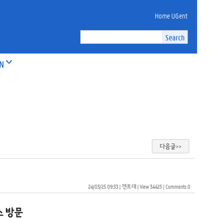
Home UGent
ON
다음글>>
24/03/25 09:33
| 
겐트대
| 
View 34425
| 
Comments 0
스 방문