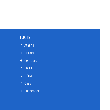
TOOLS
→ 
Athena
→ 
Library
→ 
Centauro
→ 
Email
→ 
Ufora
→ 
Oasis
→ 
Phonebook