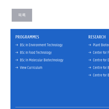
PROGRAMMES
RESEARCH
→ 
BSc in Environment Technology
→ 
Plant Biote
→ 
BSc in Food Technology
→ 
Center for 
→ 
BSc In Molecular Biotechnology
→ 
Centre for 
→ 
View Curriculum
→ 
Centre for 
→ 
Centre for 