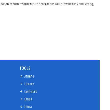
dation of such reform, future generations will grow healthy and strong,
TOOLS
→ 
Athena
→ 
Library
→ 
Centauro
→ 
Email
→ 
Ufora