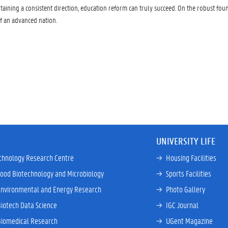
ing a consistent direction, education reform can truly succeed. On the robust foun
f an advanced nation.
UNIVERSITY LIFE
chnology Research Centre
→ 
Housing Facilities
Food Biotechnology and Microbiology
→ 
Sports Facilities
Environmental and Energy Research
→ 
Photo Gallery
Biotech Data Science
→ 
IGC Journal
Biomedical Research
→ 
UGent Magazine