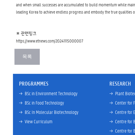
and when small successes are accumulated to build momentum while maintain
leading Korea to achieve endless progress and embody the true qualities o
※ 관련링크
https://www.etnews.com/20241115000007
PROGRAMMES
RESEARCH
→ 
BSc in Environment Technology
→ 
Plant Biote
→ 
BSc in Food Technology
→ 
Center for 
→ 
BSc In Molecular Biotechnology
→ 
Centre for 
→ 
View Curriculum
→ 
Centre for 
→ 
Centre for 