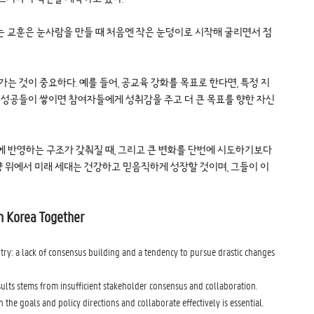
주는 교훈은 눈사람을 만들 때 처음엔 작은 눈덩이로 시작해 굴리면서 점
 것이 중요하다. 예를 들어, 공교육 강화를 목표로 한다면, 특정 지
 성공들이 쌓이면 참여자들에게 성취감을 주고 더 큰 목표를 향한 자신
에 반영하는 구조가 갖춰질 때, 그리고 큰 변화를 단번에 시도하기보다
양 위에서 미래 세대는 건강하고 믿음직하게 성장할 것이며, 그들이 이
in Korea Together
ry: a lack of consensus building and a tendency to pursue drastic changes
esults stems from insufficient stakeholder consensus and collaboration.
he goals and policy directions and collaborate effectively is essential.