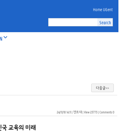
Home UGent
ON
다음글>>
24/11/18 14:11
| 
겐트대
| 
View 23773
| 
Comments 0
민국 교육의 미래