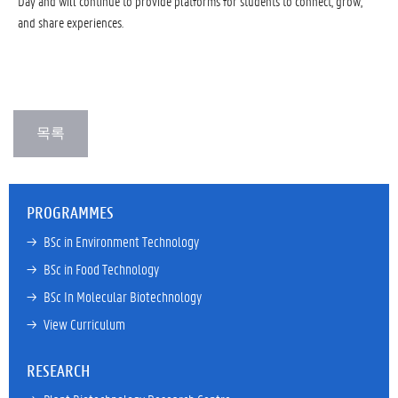
Day and will continue to provide platforms for students to connect, grow,
and share experiences.
PROGRAMMES
→ 
BSc in Environment Technology
→ 
BSc in Food Technology
→ 
BSc In Molecular Biotechnology
→ 
View Curriculum
RESEARCH