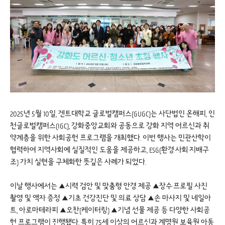
2025년 5월 10일, 겐트대학교 글로벌캠퍼스(GUGC)는 사단법인 온해피, 인
천글로벌캠퍼스(IGC), 강화중앙교회와 공동으로 강화 지역 어르신과 취
약계층을 위한 사회공헌 프로그램을 개최했다. 이번 행사는 민관산학이
협력하여 지역사회에 실질적인 도움을 제공하고, ESG(환경·사회·지배구
조) 가치 실현을 구체화한 뜻깊은 사례가 되었다.
이날 행사에서는 ▲시력 검안 및 맞춤형 안경 제공 ▲장수·프로필 사진
촬영 및 액자 증정 ▲기초 건강진단 및 의료 상담 ▲손 마사지 및 네일아
트, 아로마테라피 ▲오찬(케이터링) ▲기념 선물 제공 등 다양한 사회공
헌 프로그램이 진행됐다. 특히 75세 이상의 어르신과 계명원 보육원 아동