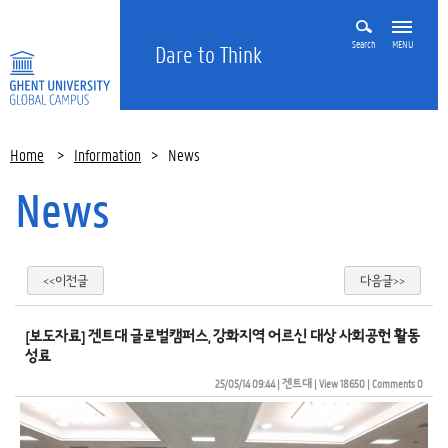
Search
MENU
Dare to Think
Home
>
Information
>
News
News
<<이전글
다음글>>
[보도자료] 겐트대 글로벌캠퍼스, 강화지역 어르신 대상 사회공헌 활동
성료
25/05/14 09:44
| 
겐트대
| 
View 18650
| 
Comments 0