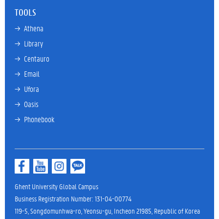
TOOLS
→ 
Athena
→ 
Library
→ 
Centauro
→ 
Email
→ 
Ufora
→ 
Oasis
→ 
Phonebook
Ghent University Global Campus
Business Registration Number: 131-04-00774
119-5, Songdomunhwa-ro, Yeonsu-gu, Incheon 21985, Republic of Korea