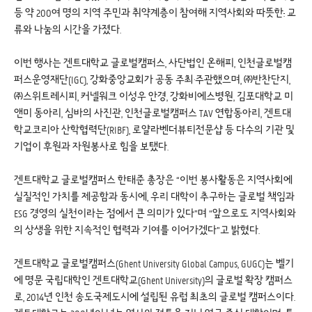
등 약 200여 명의 지역 주민과 취약계층이 참여해 지역사회와 따뜻한
.
교
류와 나눔의 시간을 가졌다.
이번 행사는 겐트대학교 글로벌캠퍼스, 사단법인 온해피, 인천글로벌캠
퍼스운영재단(IGC), 강화중앙교회가 공동 주최·주관했으며, ㈜반찬단지,
㈜스위트레시피, 커넬워크 이성우 안경, 강화비에스병원, 김포대학교 미
앤미 동아리, 심바의 사진관, 인천글로벌캠퍼스 TAV 연합동아리, 겐트대
학교코리아 산학협력단(RIBF), 로얄라벤더뷰티전문샵 등 다수의 기관 및
기업이 후원과 자원봉사로 힘을 보탰다.
겐트대학교 글로벌캠퍼스 한태준 총장은 “이번 봉사활동은 지역사회에
실질적인 가치를 제공함과 동시에, 우리 대학이 추구하는 글로벌 책임과
ESG 경영의 실천이라는 점에서 큰 의미가 있다”며 “앞으로도 지역사회와
의 상생을 위한 지속적인 협력과 기여를 이어가겠다”고 밝혔다.
겐트대학교 글로벌캠퍼스(Ghent University Global Campus, GUGC)는 벨기
에 명문 국립대학인 겐트대학교(Ghent University)의 글로벌 확장 캠퍼스
로, 2014년 인천 송도국제도시에 설립된 유럽 최초의 글로벌 캠퍼스이다.