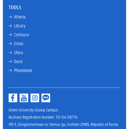
TOOLS
→ 
Athena
→ 
Library
→ 
Centauro
→ 
Email
→ 
Ufora
→ 
Oasis
→ 
Phonebook
Ghent University Global Campus
Business Registration Number: 131-04-00774
119-5, Songdomunhwa-ro, Yeonsu-gu, Incheon 21985, Republic of Korea