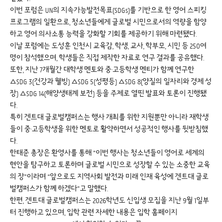
이번 포럼은 UN의 지속가능발전목표(SDGs)를 기반으로 한 영어 스피킹
프로그램의 일환으로, 청소년들에게 글로벌 시민으로서의 역량을 함양
하고 영어 의사소통 능력을 강화할 기회를 제공하기 위해 마련됐다.
이날 포럼에는 도성훈 인천시 교육감, 학생, 교사, 학부모, 시민 등 250여
명이 참석했으며, 학생들은 직접 제작한 자료로 연구 결과를 공유했다.
또한, 지난 7개월간 대학생 멘토와 중·고등학생 멘티가 함께 연구한
△SDG 3(건강과 웰빙) △SDG 5(성평등) △SDG 8(양질의 일자리와 경제 성
장) △SDG 14(해양생태계 보전) 등을 주제로 열띤 발표와 토론이 진행됐
다.
특히 겐트대 글로벌캠퍼스는 행사 개최를 위한 지원뿐만 아니라 재학생
들이 중·고등학생을 위한 멘토로 활약하면서 성공적인 행사를 뒷받침했
다.
한태준 총장은 환영사를 통해 “이번 행사는 청소년들이 영어로 세계의
현안을 탐구하고 토론하며 글로벌 시민으로 성장할 수 있는 소중한 교육
의 장”이라며 “앞으로도 지역사회 발전과 미래 인재 육성에 겐트대 글로
벌캠퍼스가 함께 하겠다”고 말했다.
한편, 겐트대 글로벌캠퍼스는 2026학년도 신입생 모집을 지난 9월 1일부
터 진행하고 있으며, 입학 관련 자세한 내용은 입학 홈페이지