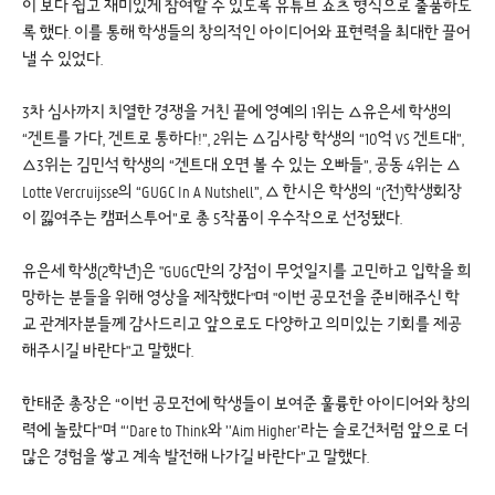
이 보다 쉽고 재미있게 참여할 수 있도록 유튜브 쇼츠 형식으로 출품하도
록 했다. 이를 통해 학생들의 창의적인 아이디어와 표현력을 최대한 끌어
낼 수 있었다.
3차 심사까지 치열한 경쟁을 거친 끝에 영예의 1위는 △유은세 학생의
“겐트를 가다, 겐트로 통하다!”, 2위는 △김사랑 학생의 “10억 VS 겐트대”,
△3위는 김민석 학생의 “겐트대 오면 볼 수 있는 오빠들”, 공동 4위는 △
Lotte Vercruijsse의 “GUGC In A Nutshell”, △ 한시은 학생의 “(전)학생회장
이 낋여주는 캠퍼스투어”로 총 5작품이 우수작으로 선정됐다.
유은세 학생(2학년)은 "GUGC만의 강점이 무엇일지를 고민하고 입학을 희
망하는 분들을 위해 영상을 제작했다"며 "이번 공모전을 준비해주신 학
교 관계자분들께 감사드리고 앞으로도 다양하고 의미있는 기회를 제공
해주시길 바란다"고 말했다.
한태준 총장은 “이번 공모전에 학생들이 보여준 훌륭한 아이디어와 창의
력에 놀랐다”며 “‘Dare to Think와 ’’Aim Higher’라는 슬로건처럼 앞으로 더
많은 경험을 쌓고 계속 발전해 나가길 바란다”고 말했다.