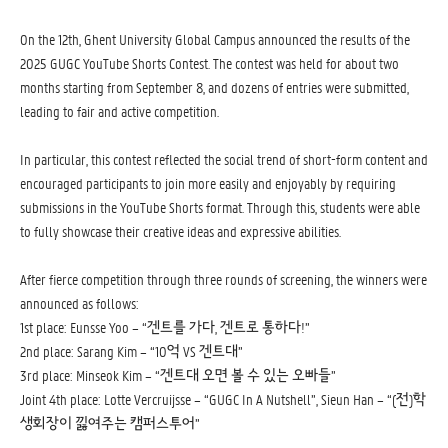
On the 12th, Ghent University Global Campus announced the results of the
2025 GUGC YouTube Shorts Contest. The contest was held for about two
months starting from September 8, and dozens of entries were submitted,
leading to fair and active competition.
In particular, this contest reflected the social trend of short-form content and
encouraged participants to join more easily and enjoyably by requiring
submissions in the YouTube Shorts format. Through this, students were able
to fully showcase their creative ideas and expressive abilities.
After fierce competition through three rounds of screening, the winners were
announced as follows:
1st place: Eunsse Yoo – “겐트를 가다, 겐트로 통하다!”
2nd place: Sarang Kim – “10억 VS 겐트대”
3rd place: Minseok Kim – “겐트대 오면 볼 수 있는 오빠들”
Joint 4th place: Lotte Vercruijsse – “GUGC In A Nutshell”, Sieun Han – “(전)학
생회장이 낋여주는 캠퍼스투어”