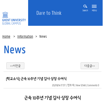
Search
MENU
Dare to Think
Home
>
Information
>
News
News
<<이전글
다음글>>
​[학교소식] 근속 10주년 기념 감사 상장 수여식
25/09/14 17:37
| 
겐트대
| 
View 12146
| 
Comments 0
근속 10주년 기념 감사 상장 수여식