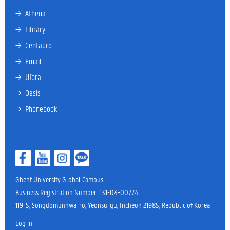
→ 
Athena
→ 
Library
→ 
Centauro
→ 
Email
→ 
Ufora
→ 
Oasis
→ 
Phonebook
Ghent University Global Campus
Business Registration Number: 131-04-00774
119-5, Songdomunhwa-ro, Yeonsu-gu, Incheon 21985, Republic of Korea
Log in