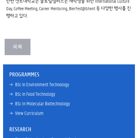
한편 겐트대학교는 글로벌캠퍼스는 재학생을 위한 International Culture
Day, Coffee Meeting, Career Mentoring, BierFest@Ghent 등 다양한 행사를 진
행하고 있다.
PROGRAMMES
→ 
BSc in Environment Technology
→ 
BSc in Food Technology
→ 
BSc In Molecular Biotechnology
→ 
View Curriculum
RESEARCH