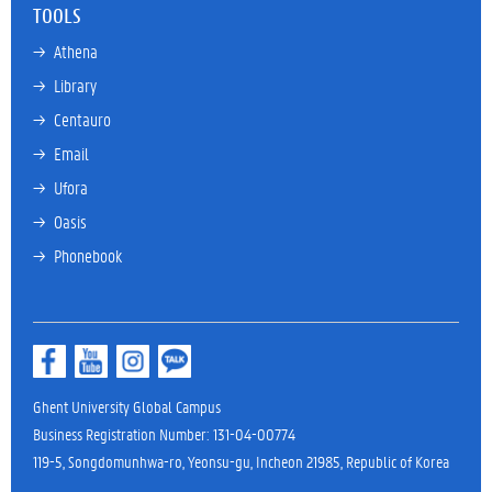
TOOLS
→ 
Athena
→ 
Library
→ 
Centauro
→ 
Email
→ 
Ufora
→ 
Oasis
→ 
Phonebook
Ghent University Global Campus
Business Registration Number: 131-04-00774
119-5, Songdomunhwa-ro, Yeonsu-gu, Incheon 21985, Republic of Korea