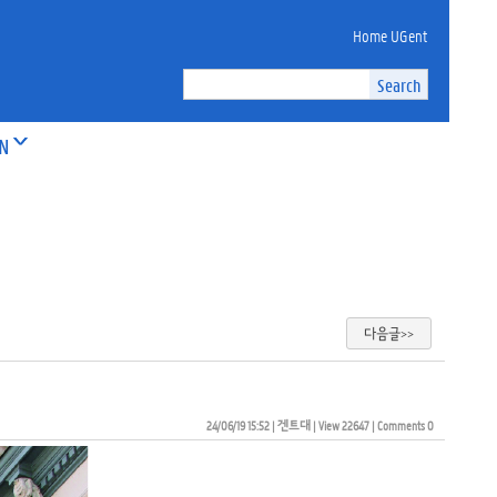
Home UGent
ON
다음글>>
24/06/19 15:52
| 
겐트대
| 
View 22647
| 
Comments 0