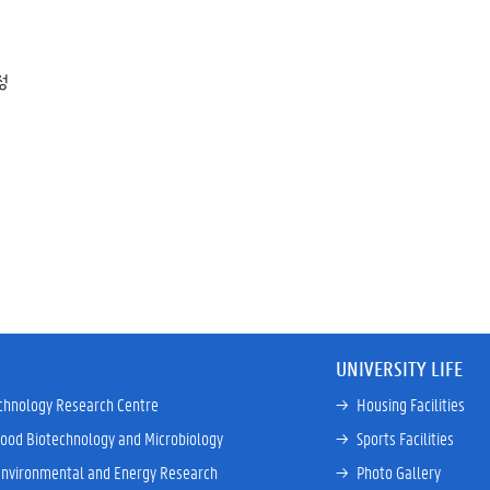
정
UNIVERSITY LIFE
chnology Research Centre
→ 
Housing Facilities
Food Biotechnology and Microbiology
→ 
Sports Facilities
Environmental and Energy Research
→ 
Photo Gallery