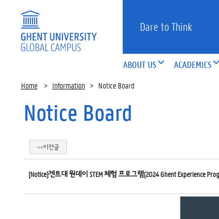
Dare to Think
ABOUT US
ACADEMICS
Home
>
Information
>
Notice Board
Notice Board
<<이전글
[Notice]겐트대 원데이 STEM 체험 프로그램(2024 Ghent Experience Prog