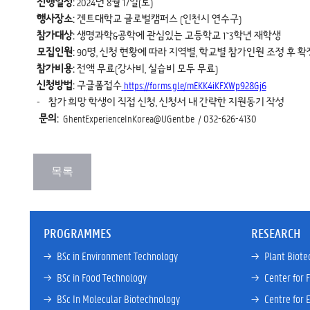
진행일정:
2024년 8월 17일(토)
행사장소:
겐트대학교 글로벌캠퍼스 (인천시 연수구)
참가대상:
생명과학&공학에 관심있는 고등학교 1~3학년 재학생
모집인원:
90명, 신청 현황에 따라 지역별, 학교별 참가인원 조정 후 확
참가비용:
전액 무료(강사비, 실습비 모두 무료)
신청방법:
구글폼접수
https://forms.gle/mEKK4iKFXWp928Gj6
- 참가 희망 학생이 직접 신청, 신청서 내 간략한 지원동기 작성
문의:
GhentExperienceInKorea@UGent.be
/ 
032-626-4130
PROGRAMMES
RESEARCH
→ 
BSc in Environment Technology
→ 
Plant Biote
→ 
BSc in Food Technology
→ 
Center for 
→ 
BSc In Molecular Biotechnology
→ 
Centre for 