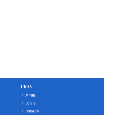
TOOLS
→ 
Athena
→ 
Library
→ 
Centauro