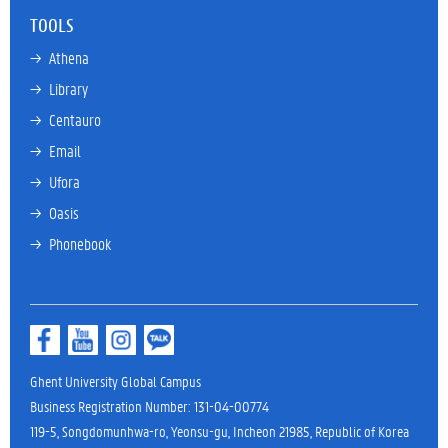
TOOLS
→ 
Athena
→ 
Library
→ 
Centauro
→ 
Email
→ 
Ufora
→ 
Oasis
→ 
Phonebook
Ghent University Global Campus
Business Registration Number: 131-04-00774
119-5, Songdomunhwa-ro, Yeonsu-gu, Incheon 21985, Republic of Korea