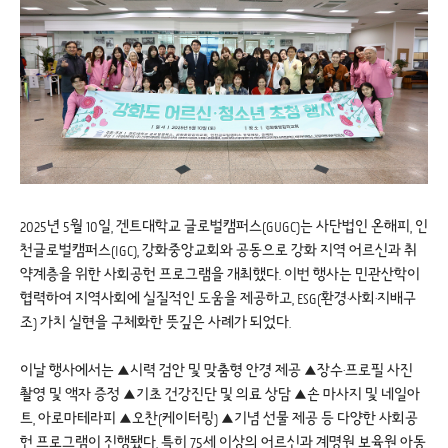
2025년 5월 10일, 겐트대학교 글로벌캠퍼스(GUGC)는 사단법인 온해피, 인
천글로벌캠퍼스(IGC), 강화중앙교회와 공동으로 강화 지역 어르신과 취
약계층을 위한 사회공헌 프로그램을 개최했다. 이번 행사는 민관산학이
협력하여 지역사회에 실질적인 도움을 제공하고, ESG(환경·사회·지배구
조) 가치 실현을 구체화한 뜻깊은 사례가 되었다.
이날 행사에서는 ▲시력 검안 및 맞춤형 안경 제공 ▲장수·프로필 사진
촬영 및 액자 증정 ▲기초 건강진단 및 의료 상담 ▲손 마사지 및 네일아
트, 아로마테라피 ▲오찬(케이터링) ▲기념 선물 제공 등 다양한 사회공
헌 프로그램이 진행됐다. 특히 75세 이상의 어르신과 계명원 보육원 아동