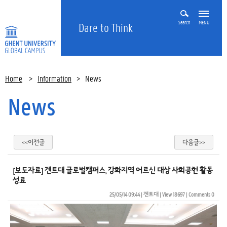
Search
MENU
Dare to Think
Home
>
Information
>
News
News
<<이전글
다음글>>
[보도자료] 겐트대 글로벌캠퍼스, 강화지역 어르신 대상 사회공헌 활동
성료
25/05/14 09:44
| 
겐트대
| 
View 18697
| 
Comments 0