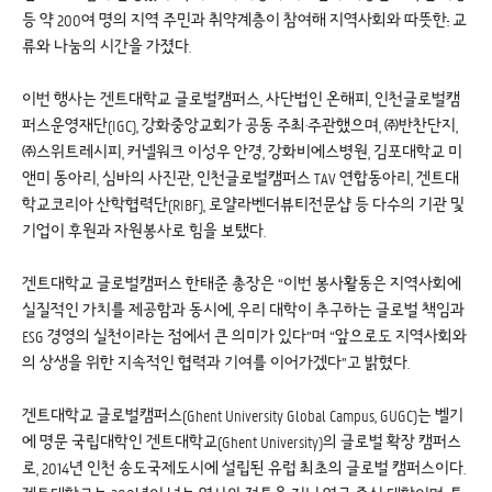
등 약 200여 명의 지역 주민과 취약계층이 참여해 지역사회와 따뜻한
.
교
류와 나눔의 시간을 가졌다.
이번 행사는 겐트대학교 글로벌캠퍼스, 사단법인 온해피, 인천글로벌캠
퍼스운영재단(IGC), 강화중앙교회가 공동 주최·주관했으며, ㈜반찬단지,
㈜스위트레시피, 커넬워크 이성우 안경, 강화비에스병원, 김포대학교 미
앤미 동아리, 심바의 사진관, 인천글로벌캠퍼스 TAV 연합동아리, 겐트대
학교코리아 산학협력단(RIBF), 로얄라벤더뷰티전문샵 등 다수의 기관 및
기업이 후원과 자원봉사로 힘을 보탰다.
겐트대학교 글로벌캠퍼스 한태준 총장은 “이번 봉사활동은 지역사회에
실질적인 가치를 제공함과 동시에, 우리 대학이 추구하는 글로벌 책임과
ESG 경영의 실천이라는 점에서 큰 의미가 있다”며 “앞으로도 지역사회와
의 상생을 위한 지속적인 협력과 기여를 이어가겠다”고 밝혔다.
겐트대학교 글로벌캠퍼스(Ghent University Global Campus, GUGC)는 벨기
에 명문 국립대학인 겐트대학교(Ghent University)의 글로벌 확장 캠퍼스
로, 2014년 인천 송도국제도시에 설립된 유럽 최초의 글로벌 캠퍼스이다.