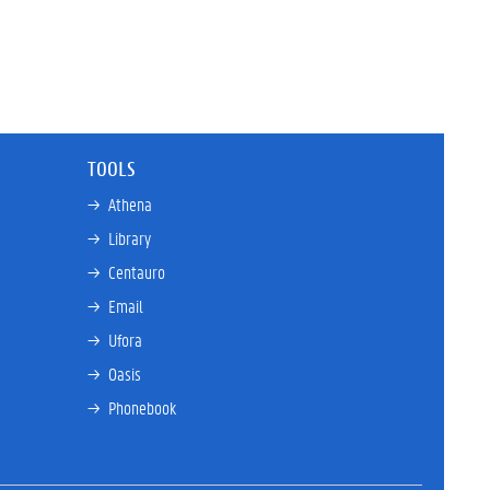
TOOLS
→ 
Athena
→ 
Library
→ 
Centauro
→ 
Email
→ 
Ufora
→ 
Oasis
→ 
Phonebook