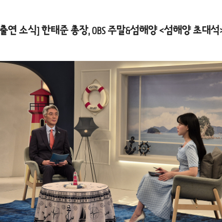
 출연 소식] 한태준 총장, OBS 주말&섬해양 <섬해양 초대석