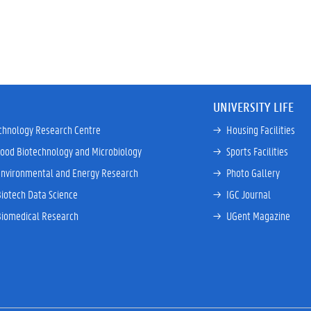
UNIVERSITY LIFE
chnology Research Centre
→ 
Housing Facilities
Food Biotechnology and Microbiology
→ 
Sports Facilities
Environmental and Energy Research
→ 
Photo Gallery
Biotech Data Science
→ 
IGC Journal
Biomedical Research
→ 
UGent Magazine