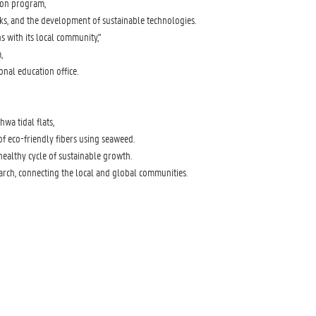
ion program,
rks, and the development of sustainable technologies.
 with its local community,"
,
onal education office.
wa tidal flats,
f eco-friendly fibers using seaweed.
healthy cycle of sustainable growth.
earch, connecting the local and global communities.