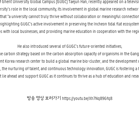
f Ghent University Global Campus (GUGC)
Taejun Han,
recently appeared on a televis
rsity’s role in the local community, its involvement in global marine research netwo
hat "a university cannot truly thrive without collaboration or meaningful connections
highlighting GUGC’s active involvement in preserving the Incheon tidal flat ecosystem
s with local businesses, and providing marine education in cooperation with the regi
He also introduced several of GUGC’s future-oriented initiatives,
ue carbon strategy based on the carbon absorption capacity of organisms in the Gangh
nt Korea research center to build a global marine bio-cluster, and the development o
, the nurturing of talent, and continuous technology innovation, GUGC is fostering a 
t lie ahead and support GUGC as it continues to thrive as a hub of education and res
방송 영상 보러가기
https://youtu.be/Xh7Nq89Gfq8