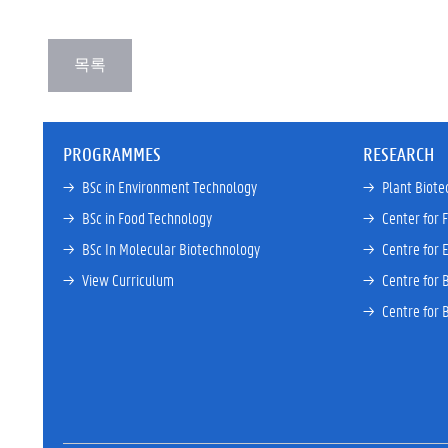
PROGRAMMES
RESEARCH
→ 
BSc in Environment Technology
→ 
Plant Biote
→ 
BSc in Food Technology
→ 
Center for 
→ 
BSc In Molecular Biotechnology
→ 
Centre for 
→ 
View Curriculum
→ 
Centre for 
→ 
Centre for 