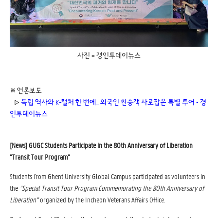
사진 = 경인투데이뉴스
※ 언론보도
▷ 
독립 역사와 K-컬처 한 번에... 외국인 환승객 사로잡은 특별 투어 - 경
인투데이뉴스
[News] GUGC Students Participate in the 80th Anniversary of Liberation
“Transit Tour Program”
Students from Ghent University Global Campus participated as volunteers in
the
“Special Transit Tour Program Commemorating the 80th Anniversary of
Liberation”
organized by the Incheon Veterans Affairs Office.