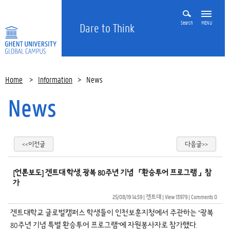
Search
MENU
Dare to Think
Home
>
Information
>
News
News
<<이전글
다음글>>
[언론보도] 겐트대 학생, 광복 80주년 기념 「환승투어 프로그램 」참
가 
25/08/19 14:59
| 
겐트대
| 
View 13979
| 
Comments 0
겐트대학교 글로벌캠퍼스 학생들이 인천보훈지청에서 주관하는 "광복
80주년 기념 특별 환승투어 프로그램"에 자원봉사자로 참가했다.