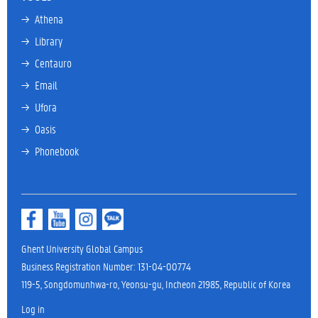
→ 
Athena
→ 
Library
→ 
Centauro
→ 
Email
→ 
Ufora
→ 
Oasis
→ 
Phonebook
Ghent University Global Campus
Business Registration Number: 131-04-00774
119-5, Songdomunhwa-ro, Yeonsu-gu, Incheon 21985, Republic of Korea
Log in