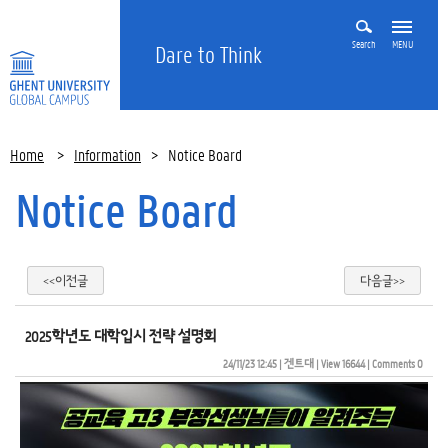
Search
MENU
Dare to Think
Home
>
Information
>
Notice Board
Notice Board
<<이전글
다음글>>
2025학년도 대학입시 전략 설명회
24/11/23 12:45
| 
겐트대
| 
View 16644
| 
Comments 0