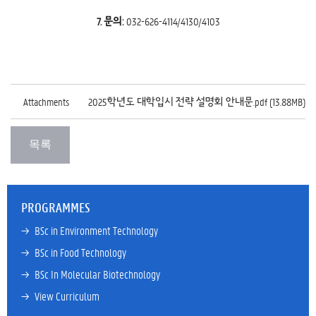
7. 문의:
032-626-4114/4130/4103
Attachments
2025학년도 대학입시 전략 설명회 안내문.pdf (13.88MB)
PROGRAMMES
→ 
BSc in Environment Technology
→ 
BSc in Food Technology
→ 
BSc In Molecular Biotechnology
→ 
View Curriculum