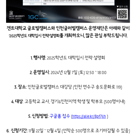
겐트대학교 글로벌캠퍼스와 인천글러벌캠퍼스 운영재단은 아래와 같이
를 개최하오니, 많은 관심 부탁드립니다.
‘2025학년도 대학입시 전략’설명회
1. 행사명:
2025학년도 대학입시 전략 설명회
2. 운영일시:
2024년 12월 7일 (토) 12:50 ~ 18:00
3. 장소:
인천글로벌캠퍼스 대강당 (인천 연수구 송도문화로 119)
4. 대상
: 고등학교 교사, 경기&인천지역 학생 및 학부모 (500명이내)
5. 신청방법:
구글폼 접수 (
https://alie.kr/8pf7jlh
)
6. 신청기간:
11월 22일 ~ 12월 4일 (선착순 500명으로 조기마감될 수 있음)