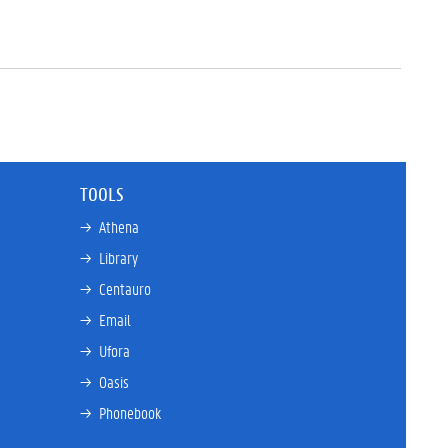
TOOLS
→ 
Athena
→ 
Library
→ 
Centauro
→ 
Email
→ 
Ufora
→ 
Oasis
→ 
Phonebook