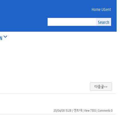
Home UGent
ON
다음글>>
25/04/08 15:28
| 
겐트대
| 
View 7355
| 
Comments 0