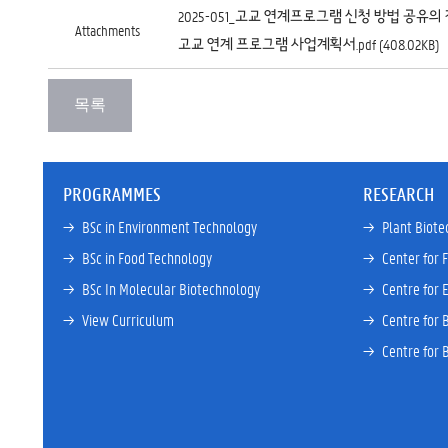
2025-051_고교 연계프로그램 신청 방법 공유의 건.pd
Attachments
고교 연계 프로그램 사업계획서.pdf (408.02KB)
PROGRAMMES
RESEARCH
→ 
BSc in Environment Technology
→ 
Plant Biote
→ 
BSc in Food Technology
→ 
Center for 
→ 
BSc In Molecular Biotechnology
→ 
Centre for 
→ 
View Curriculum
→ 
Centre for 
→ 
Centre for 