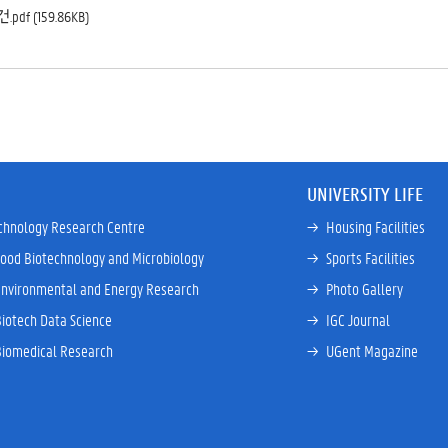
f (159.86KB)
UNIVERSITY LIFE
chnology Research Centre
→ 
Housing Facilities
Food Biotechnology and Microbiology
→ 
Sports Facilities
Environmental and Energy Research
→ 
Photo Gallery
Biotech Data Science
→ 
IGC Journal
Biomedical Research
→ 
UGent Magazine