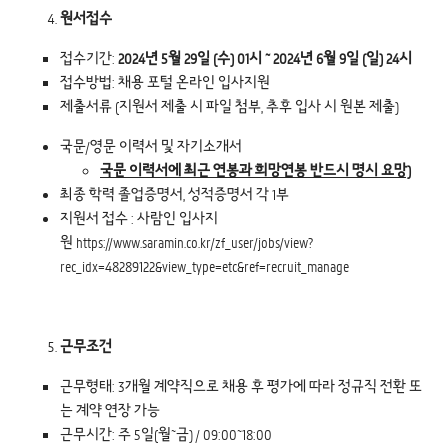
원서접수
접수기간:
2024
년 5월 29일 (수) 01시 ~ 2024년 6월 9일 (일) 24시
접수방법: 채용 포털 온라인 입사지원
제출서류 (지원서 제출 시 파일 첨부, 추후 입사 시 원본 제출)
국문/영문 이력서 및 자기소개서
국문 이력서에 최근 연봉과 희망연봉 반드시 명시 요망)
최종 학력 졸업증명서, 성적증명서 각 1부
지원서 접수 : 사람인 입사지
원 https://www.saramin.co.kr/zf_user/jobs/view?
rec_idx=48289122&view_type=etc&ref=recruit_manage
근무조건
근무형태: 3개월 계약직으로 채용 후 평가에 따라 정규직 전환 또
는 계약 연장 가능
근무시간: 주 5일(월~금) / 09:00~18:00