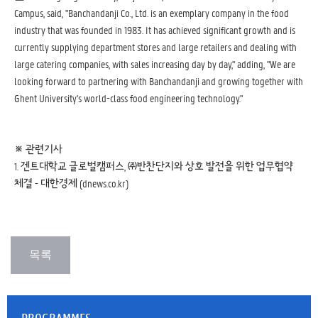
Campus, said, "Banchandanji Co., Ltd. is an exemplary company in the food
industry that was founded in 1983. It has achieved significant growth and is
currently supplying department stores and large retailers and dealing with
large catering companies, with sales increasing day by day," adding, "We are
looking forward to partnering with Banchandanji and growing together with
Ghent University's world-class food engineering technology."
※ 관련기사
1.
겐트대학교 글로벌캠퍼스, ㈜반찬단지와 상호 발전을 위한 업무협약
체결 - 대한경제 (dnews.co.kr)