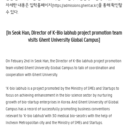
자세한 내용은 입학홈페이지(https://admissions.ghent.ac.kr)을 통해 확인할
수 있다.
[In Seok Han, Director of K-Bio labhub project promotion team
visits Ghent University Global Campus]
On Febuary 2nd In Seok Han, the Director of K-Bio labhub project promotion
team visited Ghent University Global Campus to talk of coordination and
cooperation with Ghent University.
‘K-bio labhub is a project promoted by the Ministry of SMEs and Startups to
focus on achieving enhancement in the bio-science sector by nurturing
growth of bio-startup enterprises in Korea. And Ghent University of Global
Campus has a record of successfully promoting business conventions
relevant to ’K-bio labhub’with 30 medical bio-secotrs with the help of
Incheon Metropolitan city and the Ministry of SMEs and Startups.