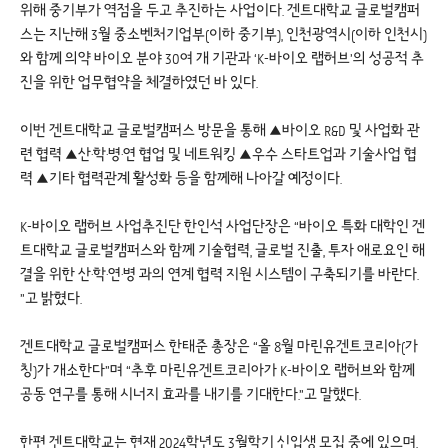
위해 중기부가 역점을 두고 추진하는 사업이다. 겐트대학교 글로벌캠퍼
스는 지난해 3월 중소벤처기업부(이하 중기부), 인천광역시(이하 인천시)
와 함께 의약 바이오 분야 30여 개 기관과 ‘K-바이오 랩허브’의 성공적 추
진을 위한 업무협약을 체결하였던 바 있다.
이번 겐트대학교 글로벌캠퍼스 방문을 통해 ▲바이오 R&D 및 사업화 관
련 협력 ▲산·학·병·연 협업 및 네트워킹 ▲우수 스타트업과 기술사업 협
력 ▲기타 협력관계 활성화 등을 함께해 나아갈 예정이다.
K-바이오 랩허브 사업추진단 한인석 사업단장은 “바이오 특화 대학인 겐
트대학교 글로벌캠퍼스와 함께 기술협력, 글로벌 진출, 투자 애로요인 해
결을 위한 산·학·연·병 과의 연계 협력 지원 시스템이 구축되기를 바란다.
”고 밝혔다.
겐트대학교 글로벌캠퍼스 한태준 총장은 “올 8월 마린유겐트코리아(가
칭)가 개소한다”며 “추후 마린유겐트코리아가 K-바이오 랩허브와 함께
공동 연구를 통해 시너지 효과를 내기를 기대한다.”고 말했다.
한편 겐트대학교는 현재 2024학년도 3월학기 신입생 모집 중에 있으며,