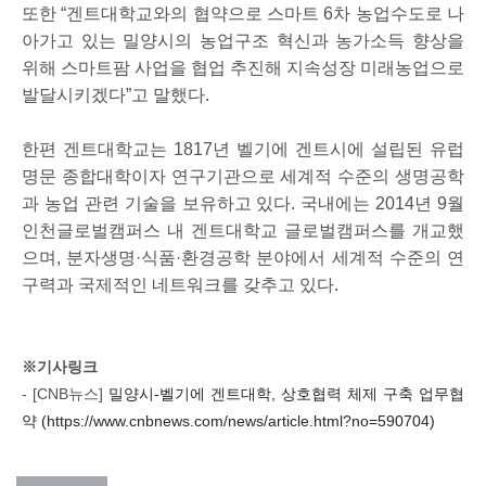
또한 “겐트대학교와의 협약으로 스마트 6차 농업수도로 나
아가고 있는 밀양시의 농업구조 혁신과 농가소득 향상을
위해 스마트팜 사업을 협업 추진해 지속성장 미래농업으로
발달시키겠다”고 말했다.
한편 겐트대학교는 1817년 벨기에 겐트시에 설립된 유럽
명문 종합대학이자 연구기관으로 세계적 수준의 생명공학
과 농업 관련 기술을 보유하고 있다. 국내에는 2014년 9월
인천글로벌캠퍼스 내 겐트대학교 글로벌캠퍼스를 개교했
으며, 분자생명·식품·환경공학 분야에서 세계적 수준의 연
구력과 국제적인 네트워크를 갖추고 있다.
※기사링크
- [CNB뉴스]
밀양시-벨기에 겐트대학, 상호협력 체제 구축 업무협
약 (
https://www.cnbnews.com/news/article.html?no=590704)