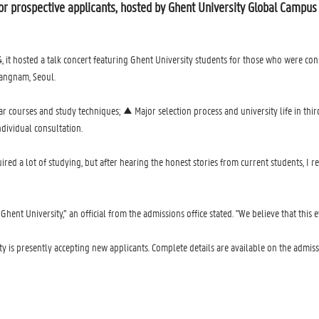
for prospective applicants, hosted by Ghent University Global Campus f
it hosted a talk concert featuring Ghent University students for those who were co
Gangnam, Seoul.
 courses and study techniques; ▲ Major selection process and university life in thir
ividual consultation.
d a lot of studying, but after hearing the honest stories from current students, I rea
nt University,” an official from the admissions office stated. "We believe that this ev
 is presently accepting new applicants. Complete details are available on the admissi