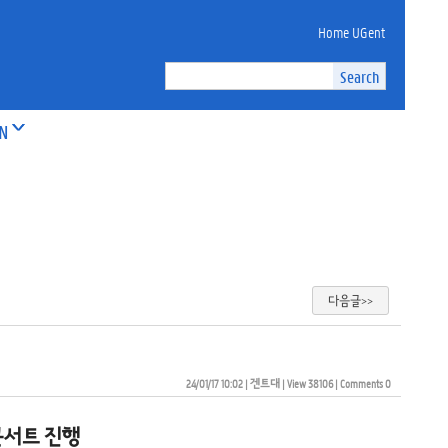
Home UGent
ON
다음글>>
24/01/17 10:02
| 
겐트대
| 
View 38106
| 
Comments 0
콘서트 진행