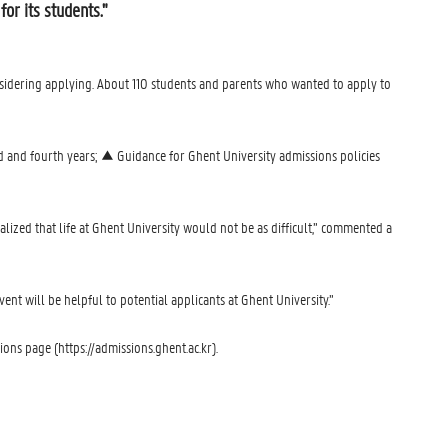
or its students."
nsidering applying. About 110 students and parents who wanted to apply to
d and fourth years; ▲ Guidance for Ghent University admissions policies
lized that life at Ghent University would not be as difficult,” commented a
ent will be helpful to potential applicants at Ghent University.”
ons page (https://admissions.ghent.ac.kr).