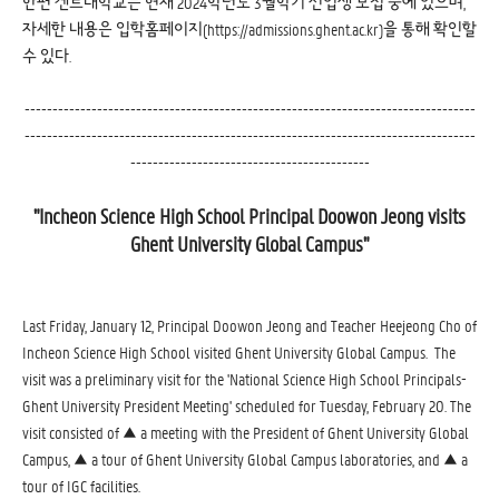
한편 겐트대학교는 현재 2024학년도 3월학기 신입생 모집 중에 있으며,
자세한 내용은 입학홈페이지(https://admissions.ghent.ac.kr)을 통해 확인할
수 있다.
---------------------------------------------------------------------------------
---------------------------------------------------------------------------------
-------------------------------------------
"Incheon Science High School Principal Doowon Jeong visits
Ghent University Global Campus"
Last Friday, January 12, Principal Doowon Jeong and Teacher Heejeong Cho of
Incheon Science High School visited Ghent University Global Campus. The
visit was a preliminary visit for the 'National Science High School Principals-
Ghent University President Meeting' scheduled for Tuesday, February 20. The
visit consisted of ▲ a meeting with the President of Ghent University Global
Campus, ▲ a tour of Ghent University Global Campus laboratories, and ▲ a
tour of IGC facilities.