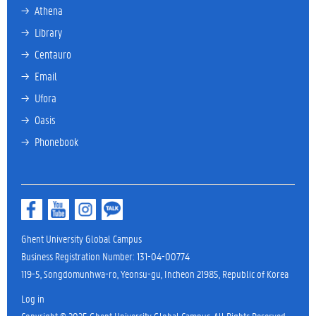
→ 
Athena
→ 
Library
→ 
Centauro
→ 
Email
→ 
Ufora
→ 
Oasis
→ 
Phonebook
Ghent University Global Campus
Business Registration Number: 131-04-00774
119-5, Songdomunhwa-ro, Yeonsu-gu, Incheon 21985, Republic of Korea
Log in