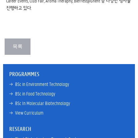
Career Events, Club Fair, Aroma Theraphy, BierFest@Ghent 등 다양한 행사를
진행하고 있다.
PROGRAMMES
→ 
BSc in Environment Technology
→ 
BSc in Food Technology
→ 
BSc In Molecular Biotechnology
→ 
View Curriculum
RESEARCH