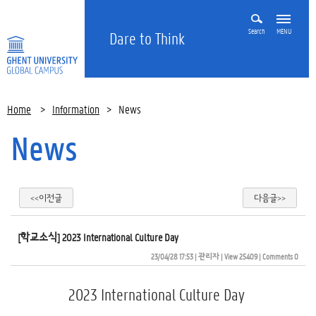
Search
MENU
Dare to Think
Home
>
Information
>
News
News
<<이전글
다음글>>
[학교소식] 2023 International Culture Day
23/04/28 17:53
| 
관리자
| 
View 25409
| 
Comments 0
2023 International Culture Day