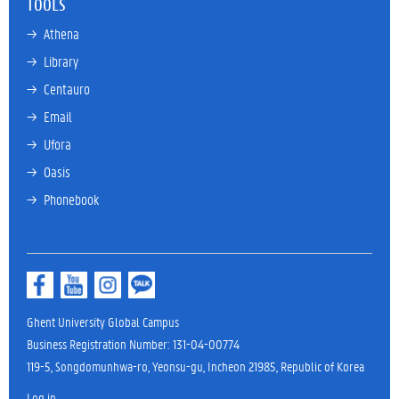
TOOLS
→ 
Athena
→ 
Library
→ 
Centauro
→ 
Email
→ 
Ufora
→ 
Oasis
→ 
Phonebook
Ghent University Global Campus
Business Registration Number: 131-04-00774
119-5, Songdomunhwa-ro, Yeonsu-gu, Incheon 21985, Republic of Korea
Log in