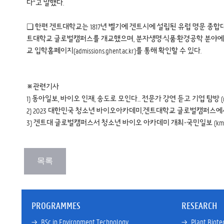
다”고 말했다.
❏ 한편 겐트대학교는 1817년 벨기에 겐트시에 설립된 유럽 명문 종
트대학교 글로벌캠퍼스를 개교했으며, 분자생명·식품·환경공학 분야에서
교 입학홈페이지(admissions.ghent.ac.kr)를 통해 확인할 수 있다.
※관련기사
1) 동아일보,
바이오 인재, 송도로 모인다… 전문가 강연 듣고 기업 탐방 (nav
2)
2023 대한민국 청소년 바이오아카데미,겐트대학교 글로벌캠퍼스에서 진행 -
3)
겐트대 글로벌캠퍼스서 청소년 바이오 아카데미 개최-국민일보 (kmib.c
PROGRAMMES
RESEARCH
→ 
BSc in Environment Technology
→ 
Plant Biote