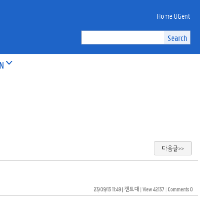
Home UGent
ON
다음글>>
23/09/13 11:49
| 
겐트대
| 
View 42137
| 
Comments 0