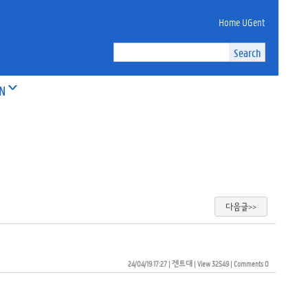
Home UGent
ON
다음글>>
24/04/19 17:27
| 
겐트대
| 
View 32549
| 
Comments 0