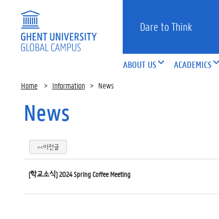
Dare to Think
ABOUT US
ACADEMICS
Home
>
Information
>
News
News
<<이전글
[학교소식] 2024 Spring Coffee Meeting