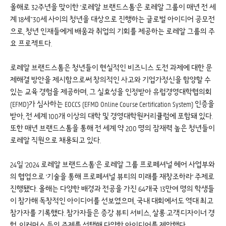
올해로 32주년을 맞이한 '로레알 브랜드스톰'은 로레알 그룹이 매년 전 세
계 18세~30세 사이의 청년을 대상으로 진행하는 글로벌 아이디어 공모전
으로, 청년 인재들에게 배움과 취업의 기회를 제공하는 로레알 그룹의 주
요 프로젝트다.
로레알 브랜드스톰은 청년들이 현실적인 비즈니스 도전 과제에 대한 문
제해결 방안을 제시함으로써 창의적인 사고와 기업가정신을 함양할 수
있는 교육 경험을 제공하며, 그 실효성을 인정받아 유럽경영대학협의회
(EFMD)가 심사하는 EOCCS (EFMD Online Course Certification System) 인증을
받아, 전 세계 100개 이상의 대학 및 경영대학원커리큘럼에 포함돼 있다.
또한 매년 브랜드스톰을 통해 전 세계 약 200 명의 잠재력 높은 청년들이
로레알 직원으로 채용되고 있다.
24일 '2024 로레알 브랜드스톰'은 로레알 그룹 프로페셔널 헤어 사업부와
의 협업으로 '기술을 통해 프로페셔널 뷰티의 미래를 재창조하라' 주제로
진행됐다. 올해는 다양한 배경과 전공을 가진 64개국 13만여 명의 학생들
이 참가해 독창적인 아이디어를 선보였으며, 국내 대회에서도 역대 최고
참가자를 기록했다. 참가자들은 증강 뷰티 서비스, 살롱·고객·디자이너 경
험, 이커머스 등의 주제를 선택해 다양한 아이디어를 제안했다.