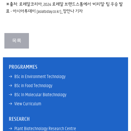
※출처:
로레알코리아, 2024 로레알 브랜드스톰에서 ‘비리얼’ 팀 우승 발
표 - 아시아투데이 (asiatoday.co.kr)
_장안나 기자
PROGRAMMES
→ 
BSc in Environment Technology
→ 
BSc in Food Technology
→ 
BSc In Molecular Biotechnology
→ 
View Curriculum
RESEARCH
→ 
Plant Biotechnology Research Centre