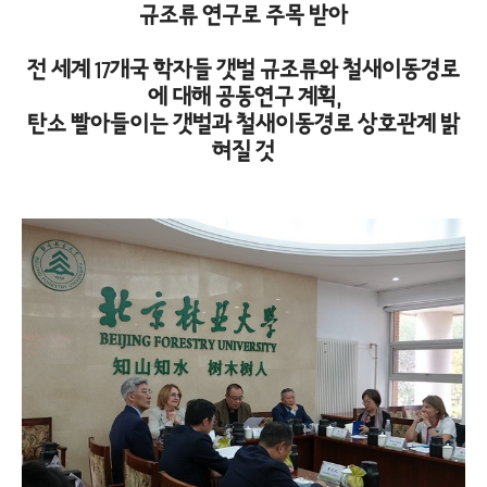
규조류 연구로 주목 받아
전 세계 17개국 학자들 갯벌 규조류와 철새이동경로
에 대해 공동연구 계획,
탄소 빨아들이는 갯벌과 철새이동경로 상호관계 밝
혀질 것