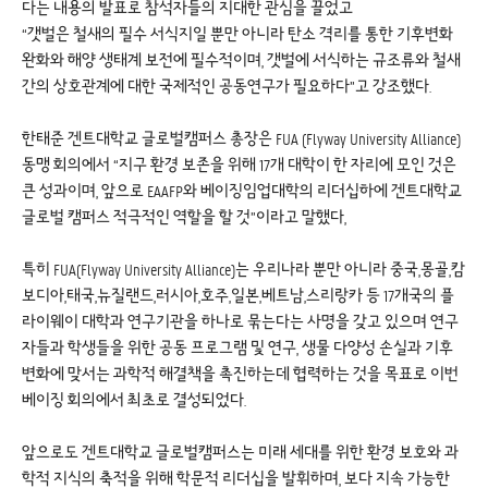
다는 내용의 발표로 참석자들의 지대한 관심을 끌었고
“갯벌은 철새의 필수 서식지일 뿐만 아니라 탄소 격리를 통한 기후변화
완화와 해양 생태계 보전에 필수적이며, 갯벌에 서식하는 규조류와 철새
간의 상호관계에 대한 국제적인 공동연구가 필요하다”고 강조했다.
한태준 겐트대학교 글로벌캠퍼스 총장은 FUA (Flyway University Alliance)
동맹 회의에서 “지구 환경 보존을 위해 17개 대학이 한 자리에 모인 것은
큰 성과이며, 앞으로 EAAFP와 베이징임업대학의 리더십하에 겐트대학교
글로벌 캠퍼스 적극적인 역할을 할 것”이라고 말했다,
특히 FUA(Flyway University Alliance)는 우리나라 뿐만 아니라 중국,몽골,캄
보디아,태국,뉴질랜드,러시아,호주,일본,베트남,스리랑카 등 17개국의 플
라이웨이 대학과 연구기관을 하나로 묶는다는 사명을 갖고 있으며 연구
자들과 학생들을 위한 공동 프로그램 및 연구, 생물 다양성 손실과 기후
변화에 맞서는 과학적 해결책을 촉진하는데 협력하는 것을 목표로 이번
베이징 회의에서 최초로 결성되었다.
앞으로도 겐트대학교 글로벌캠퍼스는 미래 세대를 위한 환경 보호와 과
학적 지식의 축적을 위해 학문적 리더십을 발휘하며, 보다 지속 가능한