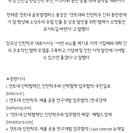
학생 인턴십 현장견학 추진, 지역사회 공헌 등을 위해 협력할 계획이다.
한태준 겐트대 글로벌캠퍼스 총장은 “겐트대와 인천탁주 간의 동반관계
가 잘 형성돼 소성주의 유럽 진출 등 상호 발전을 위한 협력이 오랫동안
유지되길 바란다”고 말했다.
정규성 인천탁주 대표이사는 “이번 MOU를 계기로 지역 기업체와 대학 간
의 우호적인 협력 모델을 구축하고 기업체 및 인천 지역 발전에 기여할
수 있으면 좋겠다”고 말했다.
※관련기사
1.
겐트대 산학협력단, 인천탁주와 산학협력 업무협약-국민일보
(kmib.co.kr)
2.
겐트대-인천탁주, 제품 공동 연구개발 업무협약 | 한국경제
(hankyung.com)
3.
"겐트대 산·학협력단, 인천탁주와 업무협약 체결"- 헤럴드경제
(heraldcorp.com)
4.
겐트대-인천탁주, 제품 공동 연구개발 업무협약 | Save Internet 뉴데일