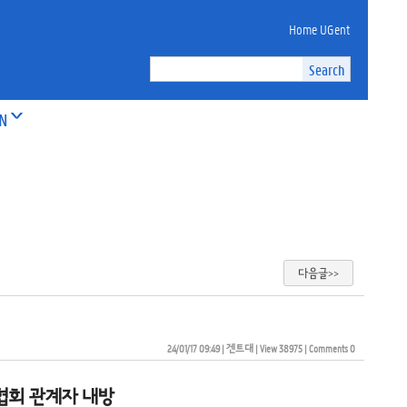
Home UGent
ON
다음글>>
24/01/17 09:49
| 
겐트대
| 
View 38975
| 
Comments 0
협회 관계자 내방