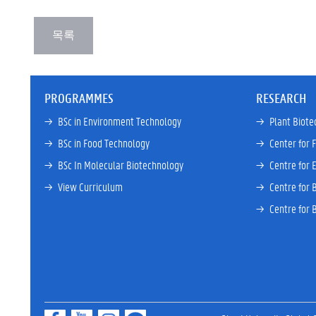
PROGRAMMES
RESEARCH
→ 
BSc in Environment Technology
→ 
Plant Biote
→ 
BSc in Food Technology
→ 
Center for 
→ 
BSc In Molecular Biotechnology
→ 
Centre for 
→ 
View Curriculum
→ 
Centre for 
→ 
Centre for 