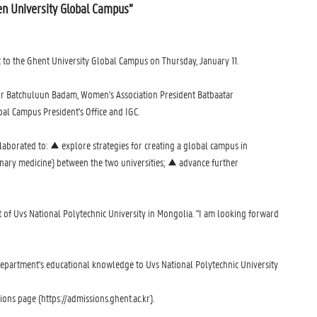
hen University Global Campus”
t to the Ghent University Global Campus on Thursday, January 11.
ector Batchuluun Badam, Women's Association President Batbaatar
al Campus President's Office and IGC.
laborated to: ▲ explore strategies for creating a global campus in
nary medicine) between the two universities; ▲ advance further
nt of Uvs National Polytechnic University in Mongolia. "I am looking forward
 department's educational knowledge to Uvs National Polytechnic University
ons page (https://admissions.ghent.ac.kr).