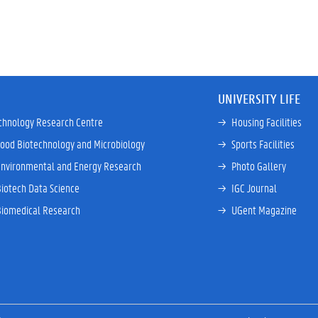
UNIVERSITY LIFE
chnology Research Centre
→ 
Housing Facilities
Food Biotechnology and Microbiology
→ 
Sports Facilities
Environmental and Energy Research
→ 
Photo Gallery
Biotech Data Science
→ 
IGC Journal
Biomedical Research
→ 
UGent Magazine