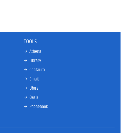
TOOLS
→ 
Athena
→ 
Library
→ 
Centauro
→ 
Email
→ 
Ufora
→ 
Oasis
→ 
Phonebook