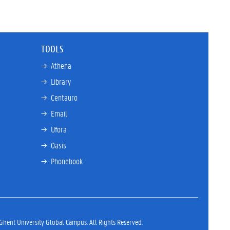
TOOLS
→ 
Athena
→ 
Library
→ 
Centauro
→ 
Email
→ 
Ufora
→ 
Oasis
→ 
Phonebook
hent University Global Campus. All Rights Reserved.