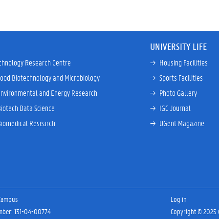
UNIVERSITY LIFE
chnology Research Centre
→ 
Housing Facilities
Food Biotechnology and Microbiology
→ 
Sports Facilities
Environmental and Energy Research
→ 
Photo Gallery
Biotech Data Science
→ 
IGC Journal
Biomedical Research
→ 
UGent Magazine
 Campus
Log in
umber: 131-04-00774
Copyright © 2025 G