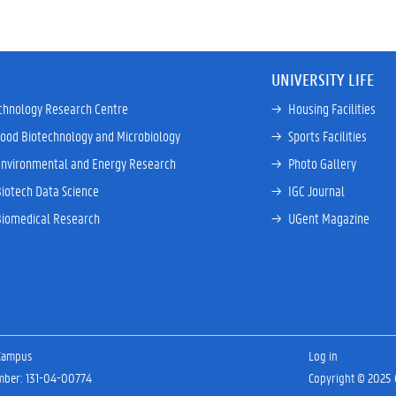
UNIVERSITY LIFE
chnology Research Centre
→ 
Housing Facilities
Food Biotechnology and Microbiology
→ 
Sports Facilities
Environmental and Energy Research
→ 
Photo Gallery
Biotech Data Science
→ 
IGC Journal
Biomedical Research
→ 
UGent Magazine
 Campus
Log in
umber: 131-04-00774
Copyright © 2025 G