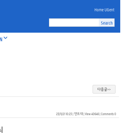
Home UGent
ON
다음글>>
23/11/21 10:23
| 
겐트대
| 
View 40646
| 
Comments 0
최