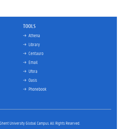
TOOLS
→ 
Athena
→ 
Library
→ 
Centauro
→ 
Email
→ 
Ufora
→ 
Oasis
→ 
Phonebook
hent University Global Campus. All Rights Reserved.