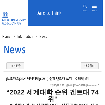
Search
MENU
Dare to Think
Home
>
Information
>
News
News
<<이전글
다음글>>
[보도자료]2022 세계대학(ARWU) 순위 겐트대 74위... ..수의학 1위
22/08/22 11:33
| 
관리자
| 
View 58528
| 
Comments 0
“2022 세계대학 순위 겐트대 74
위“