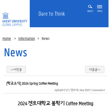
Search
MENU
Dare to Think
Home
>
Information
>
News
News
<<이전글
다음글>>
[학교소식] 2024 Spring Coffee Meeting
24/04/19 17:27
| 
겐트대
| 
View 32517
| 
Comments 0
2024 겐트대학교 봄학기 Coffee Meeting