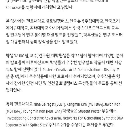
강당에서 IGC 입주대학 연합 학술연구발표회 ‘2024 IGC Research
Showcase’를 성황리에 개최했다고 밝혔다.
본 행사에는 겐트대학교 글로벌캠퍼스, 한국뉴욕주립대학교, 한국조지
메이슨대학교, 유타대학교 아시아캠퍼스, 한국스탠포드연구소의 교수
및 연구원이 연구 분야별 패널 발표를 진행했고, 학부생들은 연구 포스터
및 다큐멘터리 등의 창작물을 전시·발표했다.
학생 약 100팀, 교수, 연구원, 대학원생은 약 35팀이 참여하여 다양한 분야
의 발표들이 이루어졌으며, 학생들의 우수한 연구발표 작품에 대한 시상
식도 함께 진행되었다. PosterㆍCreative Art & DemonstrationㆍDisplay 부
분 총 5팀에게 우수작품에 대한 트로피가 수여되었으며, 우수작품은 행
사에 참가한 인천 시민 및 인천글로벌캠퍼스 구성원들의 투표를 통해 선
정되었다.
특히 겐트대학교 Nina Geiregat (BCBT), Kangmin Kim (MBT BA4), Jiwon Koh
(MBT BA4), Youngmin Koh (MBT BA4) 학생들은 Student Poster 부문에서
‘Investigating Generative Adversarial Networks For Generating Synthetic DNA
Sequences With Splice Sites’ 주제로 2위를 수상하는 쾌거를 이루었다.