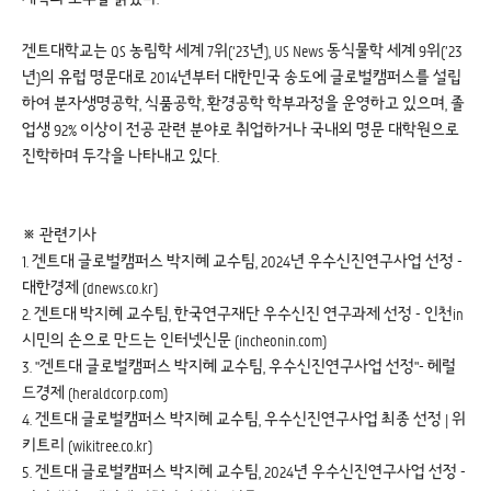
겐트대학교는 QS 농림학 세계 7위(‘23년), US News 동식물학 세계 9위(’23
년)의 유럽 명문대로 2014년부터 대한민국 송도에 글로벌캠퍼스를 설립
하여 분자생명공학, 식품공학, 환경공학 학부과정을 운영하고 있으며, 졸
업생 92% 이상이 전공 관련 분야로 취업하거나 국내외 명문 대학원으로
진학하며 두각을 나타내고 있다.
※ 관련기사
1.
겐트대 글로벌캠퍼스 박지혜 교수팀, 2024년 우수신진연구사업 선정 -
대한경제 (dnews.co.kr)
2.
겐트대 박지혜 교수팀, 한국연구재단 우수신진 연구과제 선정 - 인천in
시민의 손으로 만드는 인터넷신문 (incheonin.com)
3.
"겐트대 글로벌캠퍼스 박지혜 교수팀, 우수신진연구사업 선정"- 헤럴
드경제 (heraldcorp.com)
4.
겐트대 글로벌캠퍼스 박지혜 교수팀, 우수신진연구사업 최종 선정 | 위
키트리 (wikitree.co.kr)
5.
겐트대 글로벌캠퍼스 박지혜 교수팀, 2024년 우수신진연구사업 선정 -