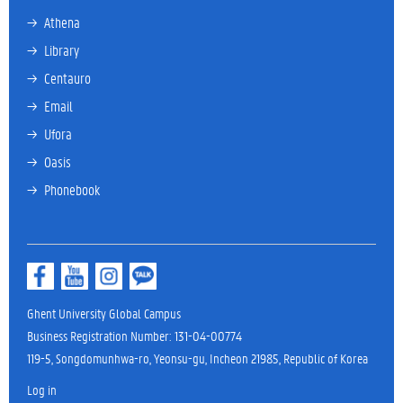
→ 
Athena
→ 
Library
→ 
Centauro
→ 
Email
→ 
Ufora
→ 
Oasis
→ 
Phonebook
Ghent University Global Campus
Business Registration Number: 131-04-00774
119-5, Songdomunhwa-ro, Yeonsu-gu, Incheon 21985, Republic of Korea
Log in