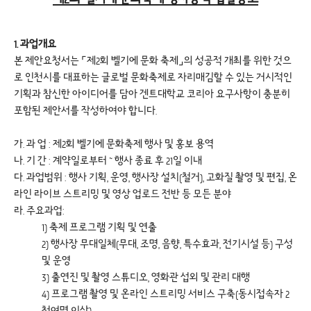
1. 과업개요
본 제안요청서는 ⌜제2회 벨기에 문화 축제⌟의 성공적 개최를 위한 것으
로 인천시를 대표하는 글로벌 문화축제로 자리매김할 수 있는 거시적인
기획과 참신한 아이디어를 담아 겐트대학교 코리아 요구사항이 충분히
포함된 제안서를 작성하여야 합니다.
가. 과 업 : 제2회 벨기에 문화축제 행사 및 홍보 용역
나. 기 간 : 계약일로부터 ~ 행사 종료 후 21일 이내
다. 과업범위 : 행사 기획, 운영, 행사장 설치(철거), 고화질 촬영 및 편집, 온
라인 라이브 스트리밍 및 영상 업로드 전반 등 모든 분야
라. 주요과업:
1) 축제 프로그램 기획 및 연출
2) 행사장 무대일체(무대, 조명, 음향, 특수효과, 전기시설 등) 구성
및 운영
3) 출연진 및 촬영 스튜디오, 영화관 섭외 및 관리 대행
4) 프로그램 촬영 및 온라인 스트리밍 서비스 구축(동시접속자 2
천여명 이상)