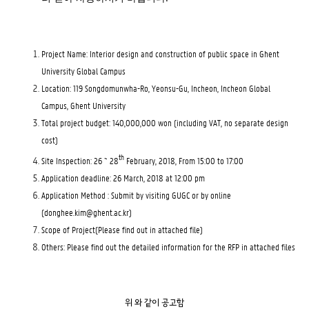
Project Name: Interior design and construction of public space in Ghent
University Global Campus
Location: 119 Songdomunwha-Ro, Yeonsu-Gu, Incheon, Incheon Global
Campus, Ghent University
Total project budget: 140,000,000 won (including VAT, no separate design
cost)
th
Site Inspection: 26 ~ 28
February, 2018, From 15:00 to 17:00
Application deadline: 26 March, 2018 at 12:00 pm
Application Method : Submit by visiting GUGC or by online
(
donghee.kim@ghent.ac.kr
)
Scope of Project(Please find out in attached file)
Others: Please find out the detailed information for the RFP in attached files
위 와 같이 공고함