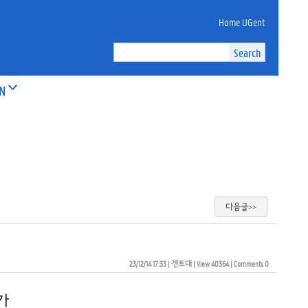
Home UGent
ON
다음글>>
23/12/14 17:33
| 
겐트대
| 
View 40364
| 
Comments 0
가