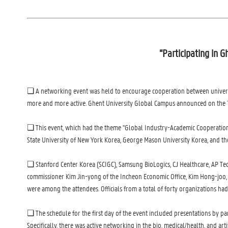
“Participating in 
❏ A networking event was held to encourage cooperation between universi
more and more active. Ghent University Global Campus announced on the 13
❏ This event, which had the theme "Global Industry-Academic Cooperatio
State University of New York Korea, George Mason University Korea, and the 
❏ Stanford Center Korea (SCIGC), Samsung BioLogics, CJ Healthcare, AP Tec
commissioner Kim Jin-yong of the Incheon Economic Office, Kim Hong-joo, h
were among the attendees. Officials from a total of forty organizations ha
❏ The schedule for the first day of the event included presentations by pa
Specifically, there was active networking in the bio, medical/health, and arti