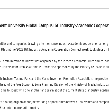
Ghent University Global Campus IGC Industry-Academic Cooper
ties and companies, drawing attention since industry-academia cooperation among f
th that the '2023 IGC Industry-Academia Cooperation Connect Week' took place on th
n Communication Window," was organized by the Incheon Economic Office and co-host
University of Utah Asia Campus. It was also sponsored by the Ministry of Trade, Indu
h, Incheon Techno Park, and the Korea Invention Promotion Association, the presiden
ead of the Free Economic Zone Planning Division of the Ministry of Trade, Industry
d time to speak with one another and learn about the current state of industry-acade
rticipating organizations, networking opportunities between universities and compan
ficial intelligence (AI) domains.