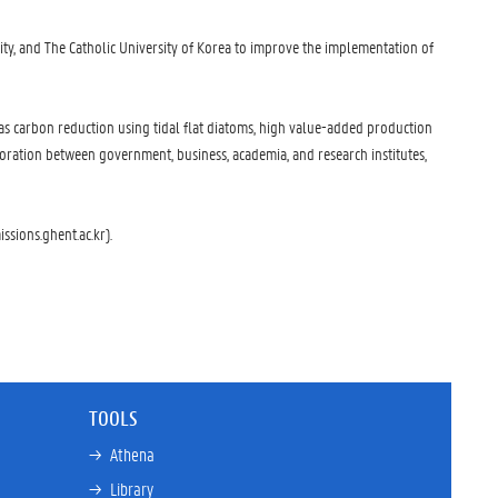
ity, and The Catholic University of Korea to improve the implementation of
 carbon reduction using tidal flat diatoms, high value-added production
ation between government, business, academia, and research institutes,
ssions.ghent.ac.kr).
TOOLS
→ 
Athena
→ 
Library