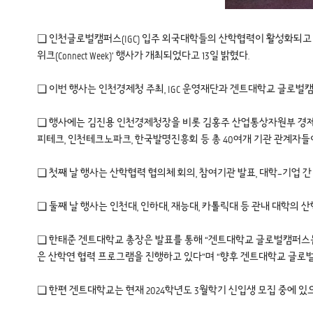
❏ 인천글로벌캠퍼스(IGC) 입주 외국대학들의 산학협력이 활성화되고 있는
위크(Connect Week)’ 행사가 개최되었다고 13일 밝혔다.
❏ 이번 행사는 인천경제청 주최, IGC 운영재단과 겐트대학교 글로벌
❏ 행사에는 김진용 인천경제청장을 비롯 김홍주 산업통상자원부 경제자유구역
피테크, 인천테크노파크, 한국발명진흥회 등 총 40여개 기관 관계자들
❏ 첫째 날 행사는 산학협력 협의체 회의, 참여기관 발표, 대학–기업 간
❏ 둘째 날 행사는 인천대, 인하대, 재능대, 카톨릭대 등 관내 대학의
❏ 한태준 겐트대학교 총장은 발표를 통해 “겐트대학교 글로벌캠퍼스는 
은 산학연 협력 프로그램을 진행하고 있다”며 “향후 겐트대학교 글로벌
❏ 한편 겐트대학교는 현재 2024학년도 3월학기 신입생 모집 중에 있