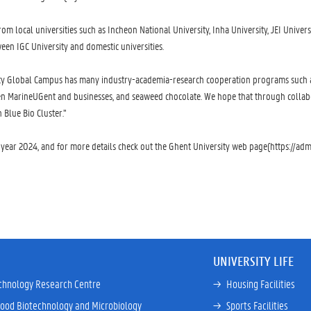
 local universities such as Incheon National University, Inha University, JEI Univers
n IGC University and domestic universities.
ity Global Campus has many industry-academia-research cooperation programs such as
n MarineUGent and businesses, and seaweed chocolate. We hope that through collabor
Blue Bio Cluster.”
f year 2024, and for more details check out the Ghent University web page(https://admi
UNIVERSITY LIFE
chnology Research Centre
→ 
Housing Facilities
Food Biotechnology and Microbiology
→ 
Sports Facilities