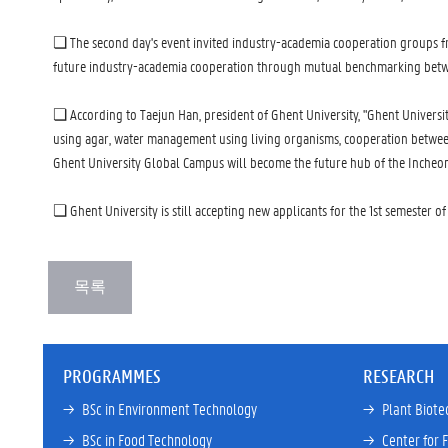
❏ The second day's event invited industry-academia cooperation groups from
future industry-academia cooperation through mutual benchmarking betwee
❏ According to Taejun Han, president of Ghent University, "Ghent Univers
using agar, water management using living organisms, cooperation betwee
Ghent University Global Campus will become the future hub of the Incheon 
❏ Ghent University is still accepting new applicants for the 1st semester o
PROGRAMMES
RESEARCH
→ 
BSc in Environment Technology
→ 
Plant Biote
→ 
BSc in Food Technology
→ 
Center for 