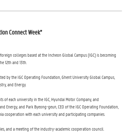
ation Connect Week”
oreign colleges based at the Incheon Global Campus (IGC) is becoming
e 12th and 13th.
ed by the IGC Operating Foundation, Ghent University Global Campus,
stry, and Energy.
ts of each university in the IGC, Hyundai Motor Company, and
, and Energy, and Park Byeong-geun, CEO of the IGC Operating Foundation,
mia cooperation with each university and participating companies.
ies, and a meeting of the industry-academic cooperation council.