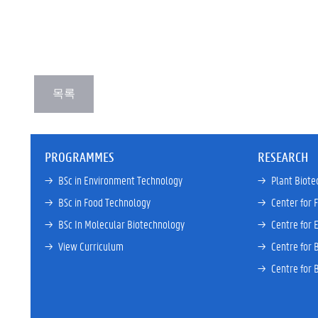
PROGRAMMES
RESEARCH
→ 
BSc in Environment Technology
→ 
Plant Biote
→ 
BSc in Food Technology
→ 
Center for 
→ 
BSc In Molecular Biotechnology
→ 
Centre for 
→ 
View Curriculum
→ 
Centre for 
→ 
Centre for 