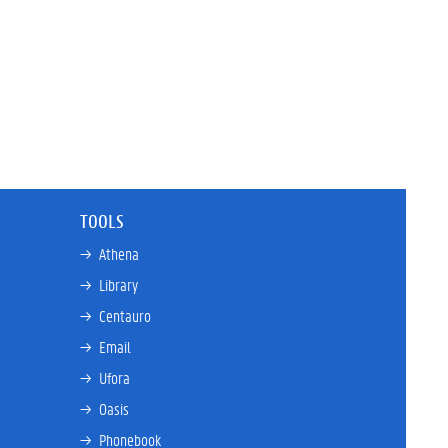
TOOLS
→ 
Athena
→ 
Library
→ 
Centauro
→ 
Email
→ 
Ufora
→ 
Oasis
→ 
Phonebook