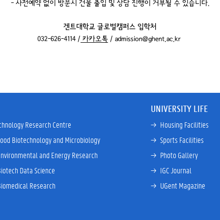
- 사전예약 없이 방문시 건물 출입 및 상담 진행이 거부될 수 있습니다.
겐트대학교 글로벌캠퍼스 입학처
032-626-4114 /
카카오톡
/ admission@ghent.ac.kr
UNIVERSITY LIFE
chnology Research Centre
→ 
Housing Facilities
Food Biotechnology and Microbiology
→ 
Sports Facilities
Environmental and Energy Research
→ 
Photo Gallery
Biotech Data Science
→ 
IGC Journal
Biomedical Research
→ 
UGent Magazine