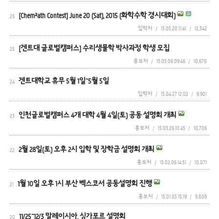
[Chem²ath Contest] June 20 (Sat), 2015 (화학수학 경시대회)
26
입학처
/
15.05.20 11:41
/
12,342
[겐트대 글로벌캠퍼스] 수리생물학 박사과정 학생 모집
25
홍보처
/
15.05.06 09:46
/
10,670
겐트대학교 휴무 5월 1일~5월 5일
24
입학처
/
15.04.27 12:02
/
9,901
인천글로벌캠퍼스 4개 대학 4월 4일(토) 공동 설명회 개최
23
홍보처
/
15.03.26 10:45
/
10,706
2월 28일(토) 오후 2시 입학 및 장학금 설명회 개최
22
홍보처
/
15.02.06 14:51
/
10,071
1월 10일 오후 1시 부산 벡스코서 공동설명회 진행
21
홍보처
/
15.01.05 15:19
/
9,809
11/25~12/3 말레이시아, 싱가포르 설명회
20