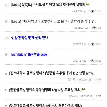
[Notice] 7/13(토) 수시모집 파이널 2025 합격전략 설명회
공지
24/06/19 15:40
/
21,858
[Notice] 겐트대학교 글로벌캠퍼스 2026년 가을학기 졸업식 및 ..
공지
26/05/29 11:01
/
1,818
신입생 학점 면제 신청 안내
공지
25/01/22 10:34
/
15,548
[Admissions] New Web page
공지
21/03/18 11:32
/
44,242
[겐트대학교 글로벌캠퍼스]행정실 휴무일 공지 15년 12월 22~ 16..
35
입학처
/
15.12.09 11:59
/
8,037
[인천글로벌캠퍼스 공동설명회 12월 12일 토요일 개최]
34
입학처
/
15.11.30 13:59
/
8,313
[겐트대학교 글로벌캠퍼스 11월 28일 오픈하우스 개최]
33