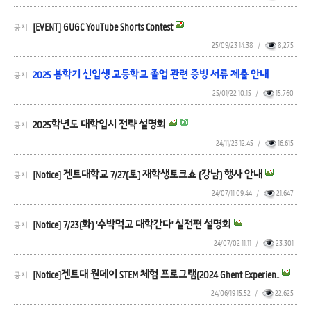
[EVENT] GUGC YouTube Shorts Contest
공지
25/09/23 14:38
/
8,275
2025 봄학기 신입생 고등학교 졸업 관련 증빙 서류 제출 안내
공지
25/01/22 10:15
/
15,760
2025학년도 대학입시 전략 설명회
공지
24/11/23 12:45
/
16,615
[Notice] 겐트대학교 7/27(토) 재학생토크쇼 (강남) 행사 안내
공지
24/07/11 09:44
/
21,647
[Notice] 7/23(화) '수박먹고 대학간다' 실전편 설명회
공지
24/07/02 11:11
/
23,301
[Notice]겐트대 원데이 STEM 체험 프로그램(2024 Ghent Experien..
공지
24/06/19 15:52
/
22,625