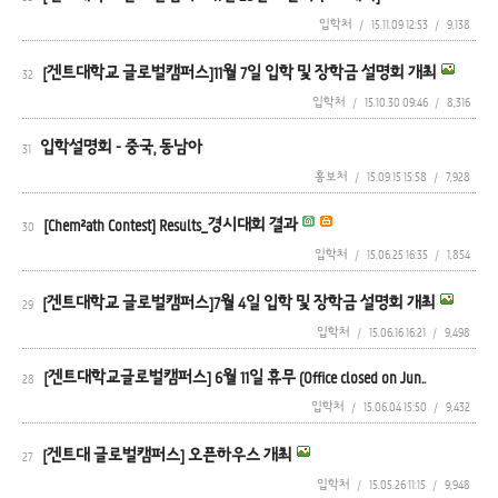
입학처
/
15.11.09 12:53
/
9,138
[겐트대학교 글로벌캠퍼스]11월 7일 입학 및 장학금 설명회 개최
32
입학처
/
15.10.30 09:46
/
8,316
입학설명회 - 중국, 동남아
31
홍보처
/
15.09.15 15:58
/
7,928
[Chem²ath Contest] Results_경시대회 결과
30
입학처
/
15.06.25 16:35
/
1,854
[겐트대학교 글로벌캠퍼스]7월 4일 입학 및 장학금 설명회 개최
29
입학처
/
15.06.16 16:21
/
9,498
[겐트대학교글로벌캠퍼스] 6월 11일 휴무 (Office closed on Jun..
28
입학처
/
15.06.04 15:50
/
9,432
[겐트대 글로벌캠퍼스] 오픈하우스 개최
27
입학처
/
15.05.26 11:15
/
9,948