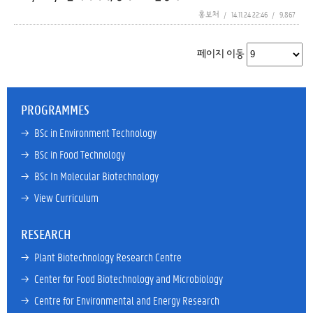
홍보처
/
14.11.24 22:46
/
9,867
페이지 이동
PROGRAMMES
→ 
BSc in Environment Technology
→ 
BSc in Food Technology
→ 
BSc In Molecular Biotechnology
→ 
View Curriculum
RESEARCH
→ 
Plant Biotechnology Research Centre
→ 
Center for Food Biotechnology and Microbiology
→ 
Centre for Environmental and Energy Research