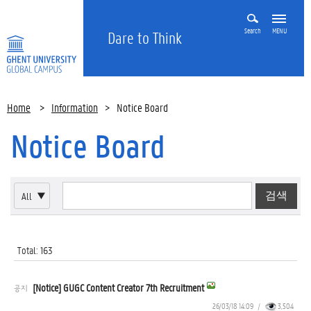
Search
MENU
Dare to Think
Home
>
Information
>
Notice Board
Notice Board
All
▼
Total: 163
[Notice] GUGC Content Creator 7th Recruitment
공지
26/03/18 14:09
/
3,504