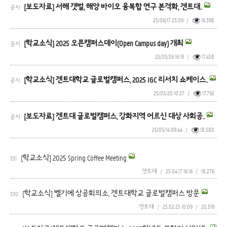
[보도자료] 서해 갯벌, 해양 바이오 융복합 연구 본격화, 겐트대..
공지
25/06/17 23:09
/
16,398
[학교소식] 2025 오픈캠퍼스데이(Open Campus day) 개최
공지
25/05/26 16:19
/
17,458
[학교소식] 겐트대학교 글로벌캠퍼스, 2025 IGC 리서치 쇼케이스..
공지
25/05/20 10:27
/
17,792
[보도자료] 겐트대 글로벌캠퍼스, 강화지역 어르신 대상 사회공..
공지
25/05/14 09:44
/
18,580
[학교소식] 2025 Spring Coffee Meeting
331
겐트대
/
25.04.17 16:16
/
18,276
[학교소식] 벨기에 상공회의소, 겐트대학교 글로벌캠퍼스 방문
330
겐트대
/
25.02.25 10:09
/
20,519