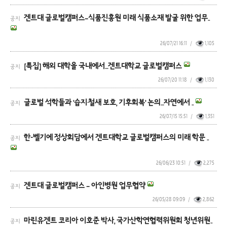
겐트대 글로벌캠퍼스–식품진흥원 미래 식품소재 발굴 위한 업무..
공지
26/07/21 16:11
/
1,105
[특집] 해외 대학을 국내에서…겐트대학교 글로벌캠퍼스
공지
26/07/20 11:18
/
1,130
글로벌 석학들과 '습지·철새 보호, 기후회복' 논의…자연에서 ..
공지
26/07/15 15:51
/
1,351
한-벨기에 정상회담에서 겐트대학교 글로벌캠퍼스의 미래 학문 ..
공지
26/06/23 10:51
/
2,275
겐트대 글로벌캠퍼스 – 아인병원 업무협약
공지
26/05/28 09:09
/
2,862
마린유겐트 코리아 이호준 박사, 국가산학연협력위원회 청년위원..
공지