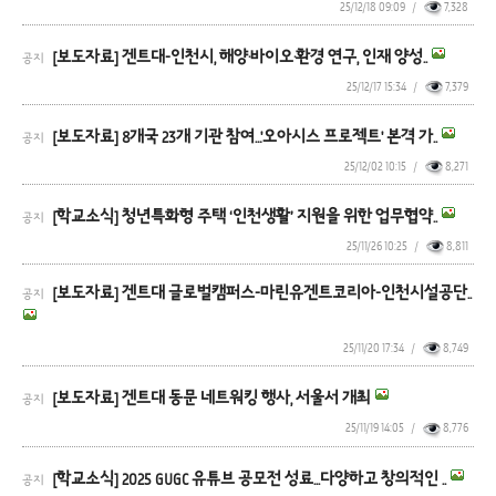
25/12/18 09:09
/
7,328
[보도자료] 겐트대-인천시, 해양·바이오·환경 연구, 인재 양성..
공지
25/12/17 15:34
/
7,379
[보도자료] 8개국 23개 기관 참여…'오아시스 프로젝트' 본격 가..
공지
25/12/02 10:15
/
8,271
[학교소식] 청년특화형 주택 ‘인천생활’ 지원을 위한 업무협약..
공지
25/11/26 10:25
/
8,811
[보도자료] 겐트대 글로벌캠퍼스-마린유겐트코리아-인천시설공단..
공지
25/11/20 17:34
/
8,749
[보도자료] 겐트대 동문 네트워킹 행사, 서울서 개최
공지
25/11/19 14:05
/
8,776
[학교소식] 2025 GUGC 유튜브 공모전 성료...다양하고 창의적인 ..
공지