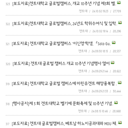
[보도자료]겐트대학교 글로벌캠퍼스, 개교 10주년 기념 제3회 벨..
323
겐트대
/
24.10.02 19:23
/
27,709
[보도자료]겐트대학교 글로벌캠퍼스, 24년도 학위수여식 및 입학..
322
겐트대
/
24.10.02 19:14
/
28,296
[보도자료] 겐트대학교 글로벌캠퍼스 ‘이신영’학생, 「Solo Gu..
321
겐트대
/
24.09.30 18:15
/
28,537
[보도자료] 겐트대 글로벌 캠퍼스 개교 10주년 기념행사 열어
320
겐트대
/
24.09.29 21:44
/
28,622
[보도자료] 겐트대학교 글로벌 캠퍼스에 마린유겐트 해양융복합 ..
319
겐트대
/
24.09.29 21:33
/
30,444
[행사공지]제 3 회 겐트대학교 벨기에 문화축제 및 10주년 기념..
318
겐트대
/
24.08.15 10:46
/
28,668
[보도자료] 겐트대 글로벌캠퍼스, 베트남 하노이공과대와 MOU 체..
317