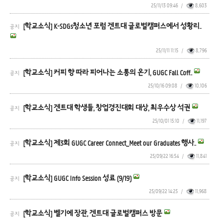
25/11/13 09:46
/
8,603
[학교소식] K-SDGs청소년 포럼 겐트대 글로벌캠퍼스에서 성황리..
공지
25/11/11 11:15
/
8,796
[학교소식] 커피 향 따라 피어나는 소통의 온기, GUGC Fall Coff..
공지
25/10/16 09:08
/
10,106
[학교소식] 겐트대 학생들, 창업경진대회 대상, 최우수상 석권
공지
25/10/01 15:10
/
11,197
[학교소식] 제3회 GUGC Career Connect_Meet our Graduates 행사..
공지
25/09/22 16:54
/
11,841
[학교소식] GUGC Info Session 성료 (9/19)
공지
25/09/22 14:25
/
11,968
[학교소식] 벨기에 장관, 겐트대 글로벌캠퍼스 방문
공지