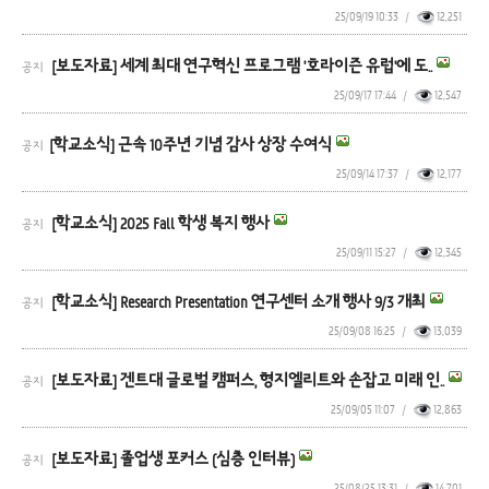
25/09/19 10:33
/
12,251
[보도자료] 세계 최대 연구혁신 프로그램 '호라이즌 유럽'에 도..
공지
25/09/17 17:44
/
12,547
​[학교소식] 근속 10주년 기념 감사 상장 수여식
공지
25/09/14 17:37
/
12,177
[학교소식] 2025 Fall 학생 복지 행사
공지
25/09/11 15:27
/
12,345
[학교소식] Research Presentation 연구센터 소개 행사 9/3 개최
공지
25/09/08 16:25
/
13,039
[보도자료] 겐트대 글로벌 캠퍼스, 형지엘리트와 손잡고 미래 인..
공지
25/09/05 11:07
/
12,863
[보도자료] 졸업생 포커스 (심층 인터뷰)
공지
25/08/25 13:31
/
14,701