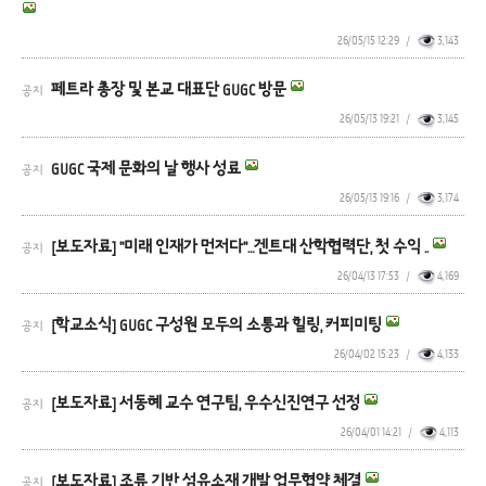
26/05/15 12:29
/
3,143
페트라 총장 및 본교 대표단 GUGC 방문
공지
26/05/13 19:21
/
3,145
GUGC 국제 문화의 날 행사 성료
공지
26/05/13 19:16
/
3,174
[보도자료] "미래 인재가 먼저다"…겐트대 산학협력단, 첫 수익 ..
공지
26/04/13 17:53
/
4,169
[학교소식] GUGC 구성원 모두의 소통과 힐링, 커피미팅
공지
26/04/02 15:23
/
4,133
[보도자료] 서동혜 교수 연구팀, 우수신진연구 선정
공지
26/04/01 14:21
/
4,113
[보도자료] 조류 기반 섬유소재 개발 업무협약 체결
공지