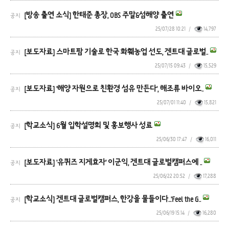
[방송 출연 소식] 한태준 총장, OBS 주말&섬해양 출연
공지
25/07/28 10:21
/
14,797
[보도자료] 스마트팜 기술로 한국 화훼농업 선도, 겐트대 글로벌..
공지
25/07/15 09:43
/
15,529
[보도자료] '해양 자원으로 친환경 섬유 만든다', 해조류 바이오..
공지
25/07/01 11:40
/
15,821
[학교소식] 6월 입학설명회 및 홍보행사 성료
공지
25/06/30 17:47
/
16,011
[보도자료] '유퀴즈 지게효자' 이군익, 겐트대 글로벌캠퍼스에 ..
공지
25/06/22 20:52
/
17,288
[학교소식] 겐트대 글로벌캠퍼스, 한강을 물들이다…'Feel the G..
공지
25/06/19 15:14
/
16,280