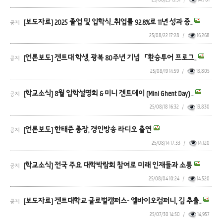
[보도자료] 2025 졸업 및 입학식…취업률 92.8%로 11년 성과 증..
공지
25/08/22 17:28
/
16,268
[언론보도] 겐트대 학생, 광복 80주년 기념 「환승투어 프로그..
공지
25/08/19 14:59
/
13,805
[학교소식] 8월 입학설명회 & 미니 겐트데이 (Mini Ghent Day) ..
공지
25/08/18 16:32
/
13,830
[언론보도] 한태준 총장, 경인방송 라디오 출연
공지
25/08/14 17:33
/
14,120
[학교소식] 전국 주요 대학박람회 참여로 미래 인재들과 소통
공지
25/08/04 10:24
/
14,520
[보도자료] 겐트대학교 글로벌캠퍼스- 엘바이오컴퍼니, 김 추출..
공지
25/07/30 14:50
/
14,957